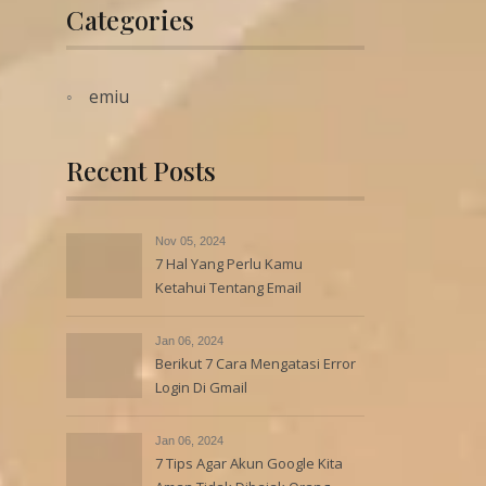
Categories
emiu
Recent Posts
Nov 05, 2024
7 Hal Yang Perlu Kamu
Ketahui Tentang Email
Jan 06, 2024
Berikut 7 Cara Mengatasi Error
Login Di Gmail
Jan 06, 2024
7 Tips Agar Akun Google Kita