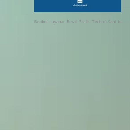
Post
Berikut Layanan Email Gratis Terbaik Saat Ini
navigation