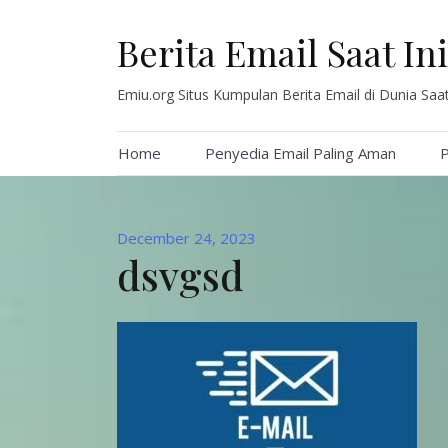
Skip
to
Berita Email Saat In
content
Emiu.org Situs Kumpulan Berita Email di Dunia Saat
Home
Penyedia Email Paling Aman
P
December 24, 2023
dsvgsd