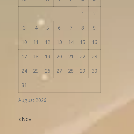
1
2
3
4
5
6
7
8
9
10
11
12
13
14
15
16
17
18
19
20
21
22
23
24
25
26
27
28
29
30
31
August 2026
« Nov